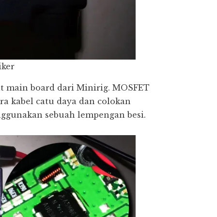
iker
at main board dari Minirig. MOSFET
ara kabel catu daya dan colokan
enggunakan sebuah lempengan besi.