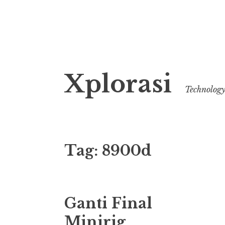
Lanjut
Xplorasi
ke
Technolog
konten
Tag:
8900d
Ganti Final
Minirig