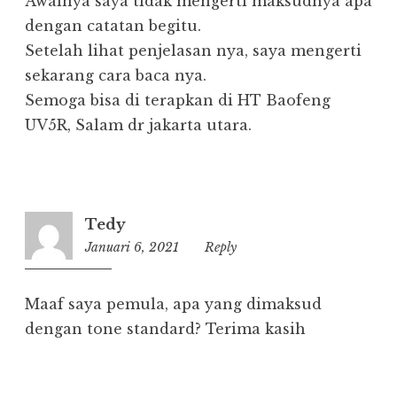
Awalnya saya tidak mengerti maksudnya apa
dengan catatan begitu.
Setelah lihat penjelasan nya, saya mengerti
sekarang cara baca nya.
Semoga bisa di terapkan di HT Baofeng
UV5R, Salam dr jakarta utara.
Tedy
Januari 6, 2021
22:41
Reply
Maaf saya pemula, apa yang dimaksud
dengan tone standard? Terima kasih