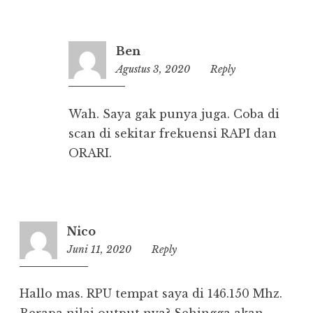
Ben
Agustus 3, 2020
10:17
Reply
Wah. Saya gak punya juga. Coba di
scan di sekitar frekuensi RAPI dan
ORARI.
Nico
Juni 11, 2020
03:42
Reply
Hallo mas. RPU tempat saya di 146.150 Mhz.