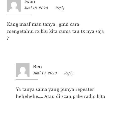
Iwan
Juni 18, 2020
20:22
Reply
Kang maaf mau tanya , gmn cara
mengetahui rx klu kita cuma tau tx nya saja
?
Ben
Juni 19, 2020
09:16
Reply
Ya tanya sama yang punya repeater
hehehehe….. Atau di scan pake radio kita