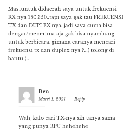
Mas..untuk didaerah saya untuk frekuensi
RX nya 150.350..tapi saya gak tau FREKUENSI
TX dan DUPLEX nya..jadi saya cuma bisa
dengar/menerima aja gak bisa nyambung
untuk berbicara..gimana caranya mencari
frekuensi tx dan duplex nya ?…( tolong di
bantu )..
Ben
Maret 1, 2021
08:35
Reply
Wah, kalo cari TX-nya sih tanya sama
yang punya RPU hehehehe