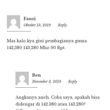
Fauzi
Oktober 13, 2019
17:44
Reply
Mas kalo kya gini pembagianya gmna
142,380 143,280 Mhz-90 Rpt.
Ben
November 3, 2019
11:41
Reply
Angkanya aneh. Coba saya, apakah bisa
didengar di 142.380 atau 143.280?