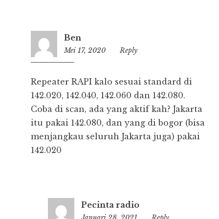
Ben
Mei 17, 2020
09:25
Reply
Repeater RAPI kalo sesuai standard di
142.020, 142.040, 142.060 dan 142.080.
Coba di scan, ada yang aktif kah? Jakarta
itu pakai 142.080, dan yang di bogor (bisa
menjangkau seluruh Jakarta juga) pakai
142.020
Pecinta radio
Januari 28, 2021
18:11
Reply