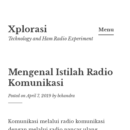
Lanjut
Xplorasi
ke
Menu
konten
Technology and Ham Radio Experiment
Mengenal Istilah Radio
Komunikasi
Posted on
April 7, 2019
by
bchandra
Komunikasi melalui radio komunikasi
dengan melalui radio pancar ulang