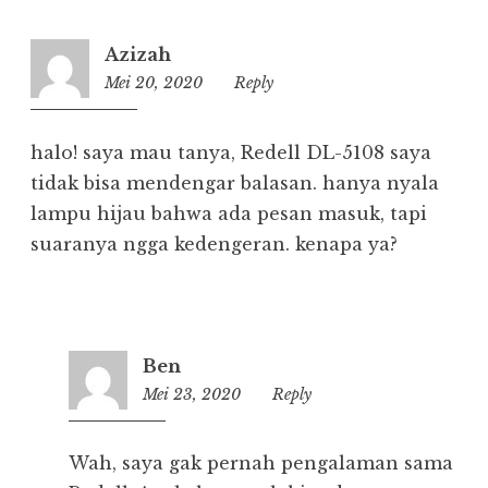
Azizah
Mei 20, 2020
19:48
Reply
halo! saya mau tanya, Redell DL-5108 saya
tidak bisa mendengar balasan. hanya nyala
lampu hijau bahwa ada pesan masuk, tapi
suaranya ngga kedengeran. kenapa ya?
Ben
Mei 23, 2020
08:10
Reply
Wah, saya gak pernah pengalaman sama