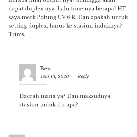
Berapa nilai output nya? Sehingga akan
dapat duplex nya. Lalu tone nya berapa? HT
saya merk Pofung UV 6 R. Dan apakah untuk
setting duplex, harus ke stasiun induknya?
Trims..
Ben
Juni 13, 2020
09:35
Reply
Daerah mana ya? Dan maksudnya
stasiun induk itu apa?