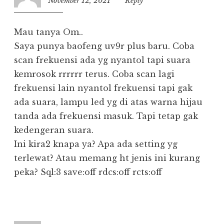
November 12, 2021
11:41
Reply
Mau tanya Om..
Saya punya baofeng uv9r plus baru. Coba
scan frekuensi ada yg nyantol tapi suara
kemrosok rrrrrr terus. Coba scan lagi
frekuensi lain nyantol frekuensi tapi gak
ada suara, lampu led yg di atas warna hijau
tanda ada frekuensi masuk. Tapi tetap gak
kedengeran suara.
Ini kira2 knapa ya? Apa ada setting yg
terlewat? Atau memang ht jenis ini kurang
peka? Sql:3 save:off rdcs:off rcts:off