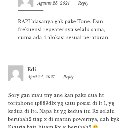
Agustus 25, 2021
12:39
Reply
RAPI biasanya gak pake Tone. Dan
frekuensi repeaternya selalu sama,
cuma ada 4 alokasi sesuai peraturan
Edi
April 24, 2021
21:11
Reply
Sory gan mau tny ane kan pake dua ht
toriphone tp889dlx yg satu posisi di lt 1, yg
kedua di lt4. Napa ht yg kedua itu Rx selalu
berubah2 tiap x di matiin powernya, dah kyk
Ksatria baja hitam Rx aj berubah2