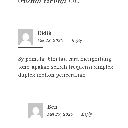
Offsetnya harusnya +100
Didik
Mei 28, 2020
13:24
Reply
Sy pemula…blm tau cara menghitung
tone..apakah selisih frequensi simplex
duplex mohon pencerahan
Ben
Mei 29, 2020
18:44
Reply