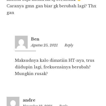
Caranya gmn gan biar gk berubah lagi? Thx
gan
Ben
Agustus 25, 2021
12:19
Reply
Maksudnya kalo dimatiin HT-nya, trus
diidupin lagi, frekuensinya berubah?
Mungkin rusak?
andre