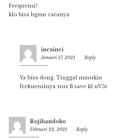
Frequensi?.
klo bisa bgmn caranya
incainci
Januari 17, 2021
19:23
Reply
Ya bisa dong. Tinggal masukin
frekuensinya trus fi save kl uV5r
Rojihandoko
Februari 22, 2021
22:29
Reply