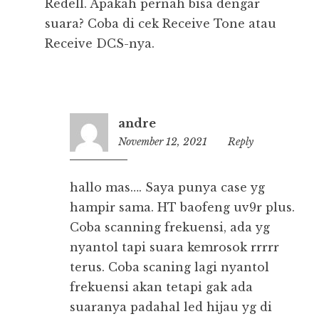
Redell. Apakah pernah bisa dengar
suara? Coba di cek Receive Tone atau
Receive DCS-nya.
andre
November 12, 2021
10:13
Reply
hallo mas…. Saya punya case yg
hampir sama. HT baofeng uv9r plus.
Coba scanning frekuensi, ada yg
nyantol tapi suara kemrosok rrrrr
terus. Coba scaning lagi nyantol
frekuensi akan tetapi gak ada
suaranya padahal led hijau yg di